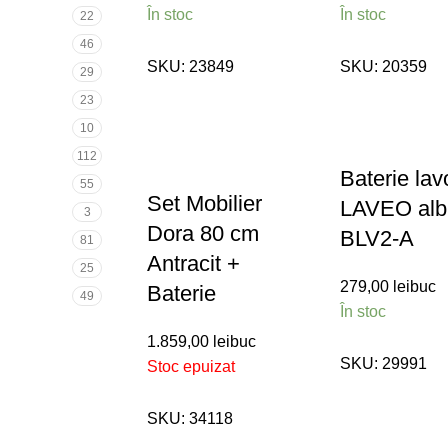
În stoc
În stoc
22
46
SKU:
23849
SKU:
20359
29
23
10
112
Baterie lav
55
Set Mobilier
LAVEO alb
3
Dora 80 cm
BLV2-A
81
Antracit +
25
279,00
lei
buc
Baterie
49
În stoc
1.859,00
lei
buc
SKU:
29991
Stoc epuizat
SKU:
34118