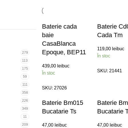
Baterie cada
Baterie Cd
baie
Cada Tm
CasaBlanca
119,00
lei
buc
Epoque, BEP11
279
În stoc
113
439,00
lei
buc
175
SKU:
21441
În stoc
59
111
SKU:
27026
358
226
Baterie Bm015
Baterie B
349
Bucatarie Ts
Bucatarie 
11
209
47,00
lei
buc
47,00
lei
buc