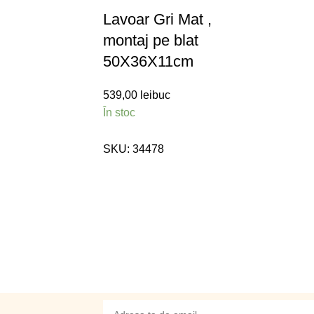
Lavoar Gri Mat ,
montaj pe blat
50X36X11cm
539,00
lei
buc
În stoc
SKU:
34478