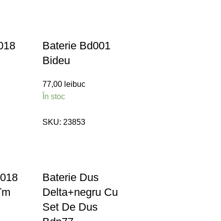
018
Baterie Bd001
Bideu
77,00
lei
buc
În stoc
SKU:
23853
m018
Baterie Dus
Tm
Delta+negru Cu
Set De Dus