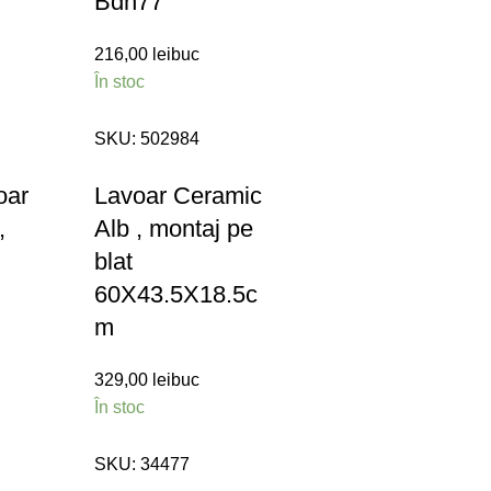
Bdn77
216,00
lei
buc
În stoc
SKU:
502984
oar
Lavoar Ceramic
,
Alb , montaj pe
blat
60X43.5X18.5c
m
329,00
lei
buc
În stoc
SKU:
34477