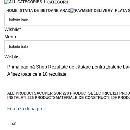
CATEGORII
HOME
STATIA DE BETOANE ARAD
PLATA 
Wishlist
Menu
Wishlist
Prima pagină
Shop
Rezultate de căutare pentru „baterie bai
Afișez toate cele 10 rezultate
ALL
PRODUCTS
ACOPERISURI
279 PRODUCTS
ELECTRICE
113 PRO
INSTALATII
226 PRODUCTS
MATERIALE DE CONSTRUCTII
209 PROD
Filreaza dupa pret