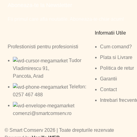
Aboneaza-te la Newsletter
Fii primul care afla noutatile. Aboneaza-te chiar acum!
Informatii Utile
Profestionisti pentru profesionisti
Cum comand?
Plata si Livrare
Tudor
Politica de retur
Vladimirescu 91,
Pancota, Arad
Garantii
Telefon:
Contact
0257 467 488
Intrebari frecvent
comenzi@smartcomserv.ro
©
Smart Comserv 2026 | Toate drepturile rezervate