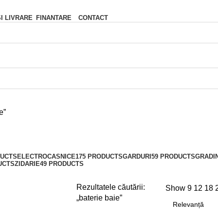
FINANTARE
CONTACT
SI LIVRARE
e”
DUCTS
ELECTROCASNICE
175 PRODUCTS
GARDURI
59 PRODUCTS
GRADI
UCTS
ZIDARIE
49 PRODUCTS
Rezultatele căutării:
Show
9
12
18
„baterie baie”